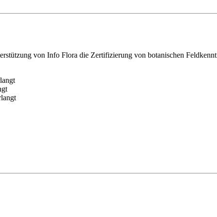
rstützung von Info Flora die Zertifizierung von botanischen Feldkenntn
langt
ngt
rlangt