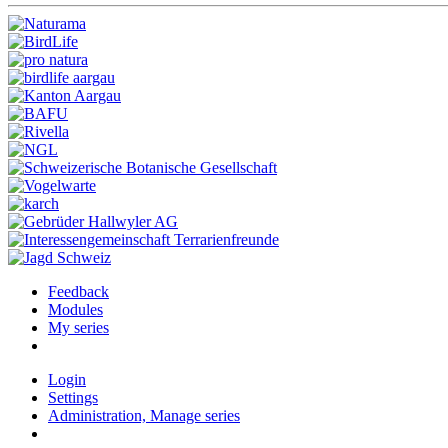
Feedback
Modules
My series
Login
Settings
Administration, Manage series